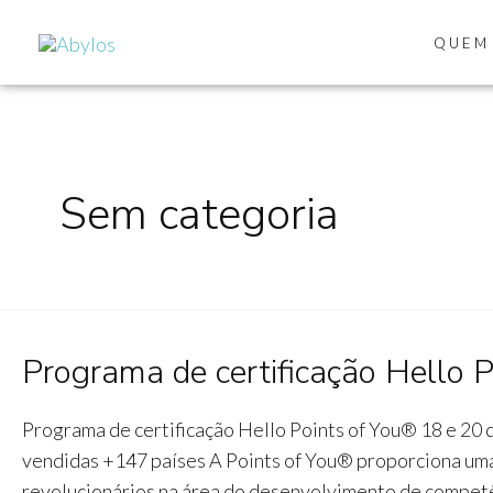
Skip
to
QUEM
content
Sem categoria
Programa de certificação Hello 
Programa de certificação Hello Points of You® 18 e 20 
vendidas +147 países A Points of You® proporciona uma
revolucionários na área do desenvolvimento de competên