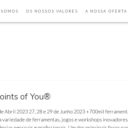
 SOMOS
OS NOSSOS VALORES
A NOSSA OFERTA
Points of You®
de Abril 2023 27, 28 e 29 de Junho 2023 +700mil ferrament
 variedade de ferramentas, jogos e workshops inovadores
cias pessoais e profissionais. Um dos principais focos pa