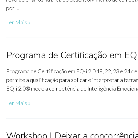
por …
Programa
Ler Mais »
de
certificação
Hello
Programa de Certificação em EQ-
Points
of
Programa de Certificação em EQ-i 2.0 19, 22, 23 e 24 d
You®
permite a qualificação para aplicar e interpretar a fe
EQ-i 2.0® mede a competência de Inteligência Emociona
Programa
Ler Mais »
de
Certificação
em
Workshop | Deixar a concorrência
EQ-