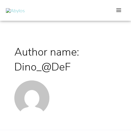
Skip
to
MA
content
ME
Author name:
Dino_@DeF