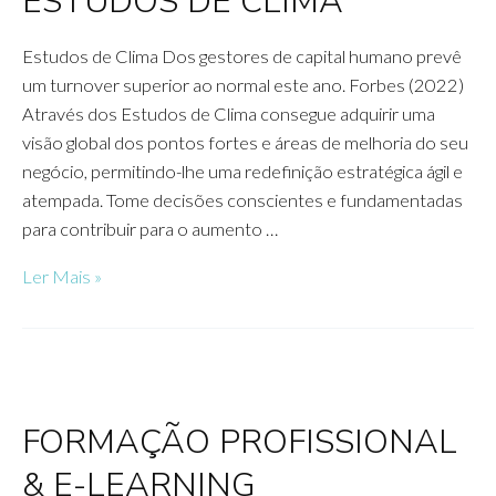
ESTUDOS DE CLIMA
Estudos de Clima Dos gestores de capital humano prevê
um turnover superior ao normal este ano. Forbes (2022)
Através dos Estudos de Clima consegue adquirir uma
visão global dos pontos fortes e áreas de melhoria do seu
negócio, permitindo-lhe uma redefinição estratégica ágil e
atempada. Tome decisões conscientes e fundamentadas
para contribuir para o aumento …
ESTUDOS
Ler Mais »
DE
CLIMA
FORMAÇÃO PROFISSIONAL
& E-LEARNING