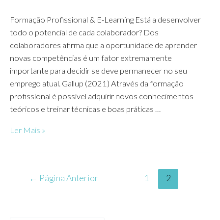
Formação Profissional & E-Learning Está a desenvolver
todo o potencial de cada colaborador? Dos
colaboradores afirma que a oportunidade de aprender
novas competências é um fator extremamente
importante para decidir se deve permanecer no seu
emprego atual. Gallup (2021) Através da formação
profissional é possível adquirir novos conhecimentos
teóricos e treinar técnicas e boas práticas …
FORMAÇÃO
Ler Mais »
PROFISSIONAL
&
E-
Paginação
←
Página Anterior
1
2
LEARNING
dos
conteúdos